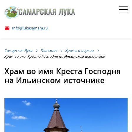
Info@lukasamara.ru
email
Самарская Лука
Полезное
Храмы и церкви
Храм во имя Креста Господня на Ильинском источнике
Храм во имя Креста Господня
на Ильинском источнике