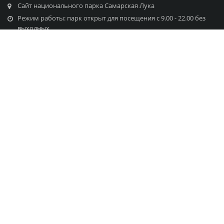
Сайт национального парка Самарская Лука
Режим работы: парк открыт для посещения с 9.00 - 22.00 без
выходных
Info@lukasamara.ru
Посетителям парка
Животные
Растения и флора
Птицы
Озера и родники
Экскурсии
Отели
Достопримечательности
Туристические маршруты